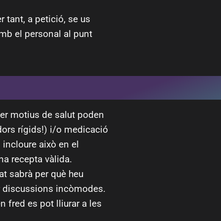
 tant, a petició, se us
mb el personal al punt
per motius de salut poden
ors rígids!) i/o medicació
l incloure això en el
na recepta vàlida.
at sabrà per què heu
ar discussions incòmodes.
red es pot lliurar a les