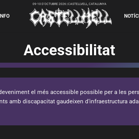
09-10 D'OCTUBRE 2026 | CASTELLVELL, CATALUNYA
INFO
NOTÍC
Accessibilitat
esdeveniment el més accessible possible per a les per
ants amb discapacitat gaudeixen d'infraestructura ada