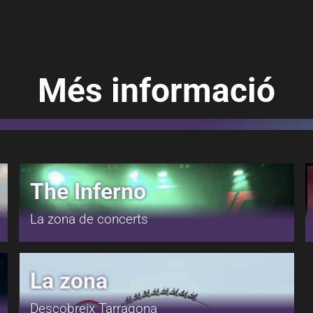
Més informació
The Inferno
La zona de concerts
La zona
Descobreix Tarragona