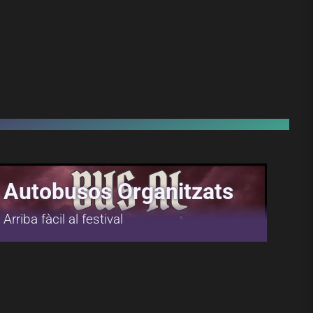
Autobusos Organitzats
Arriba fàcil al festival