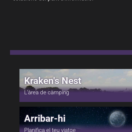
Kraken's Nest
L'àrea de càmping
Arribar-hi
Planifica el teu viatge