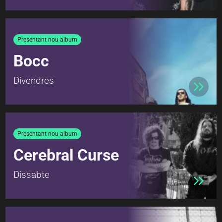
Presentant nou album
Bocc
Divendres
Presentant nou album
Cerebral Curse
Dissabte