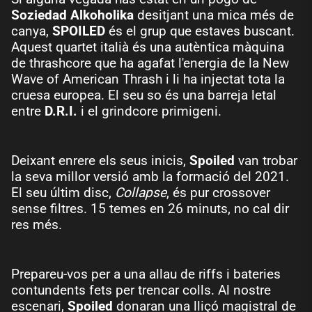
Soziedad Alkoholika
desitjant una mica més de
canya,
SPOILED
és el grup que estaves buscant.
Aquest quartet italià és una autèntica màquina
de thrashcore que ha agafat l'energia de la New
Wave of American Thrash i li ha injectat tota la
cruesa europea. El seu so és una barreja letal
entre
D.R.I.
i el grindcore primigeni.
Deixant enrere els seus inicis,
Spoiled
van trobar
la seva millor versió amb la formació del 2021.
El seu últim disc,
Collapse
, és pur crossover
sense filtres. 15 temes en 26 minuts, no cal dir
res més.
Prepareu-vos per a una allau de riffs i bateries
contundents fets per trencar colls. Al nostre
escenari,
Spoiled
donaran una lliçó magistral de