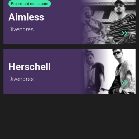
Presentant nou album
Aimless
Divendres
Herschell
Divendres