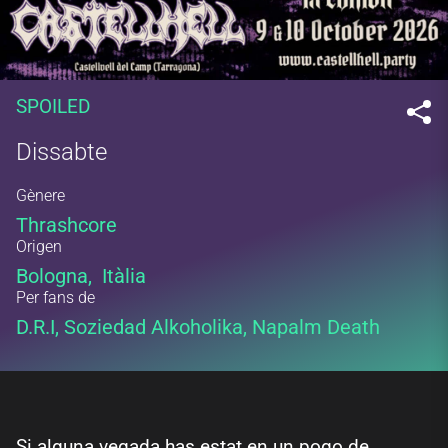
SPOILED
Dissabte
Gènere
Thrashcore
Origen
Bologna, Itàlia
Per fans de
D.R.I, Soziedad Alkoholika, Napalm Death
Si alguna vegada has estat en un pogo de