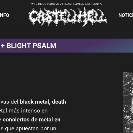
9-10 DE OCTUBRE 2026 | CASTELLVELL, CATALUNYA
INFO
NOTIC
T + BLIGHT PSALM
ivas del
black metal, death
etal más intenso en
de
conciertos de metal en
as que apuestan por un