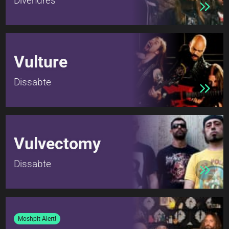
Divendres
Vulture
Dissabte
Vulvectomy
Dissabte
Moshpit Alert!