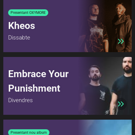
Presentant OXYMORE
Kheos
Dissabte
Embrace Your
Punishment
Divendres
Presentant nou album