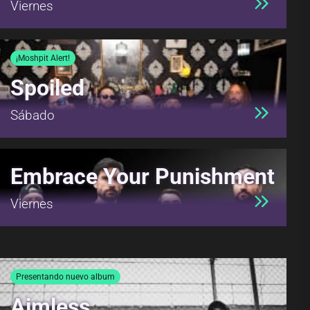
Viernes
¡Moshpit Alert!
Spoiled
Sábado
Embrace Your Punishment
Viernes
Presentando nuevo album
Aimless