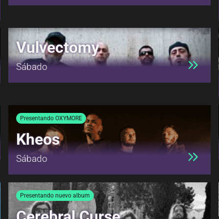
Vulvectomy
Sábado
Presentando OXYMORE
Kheos
Sábado
Presentando nuevo album
Cerebral Curse