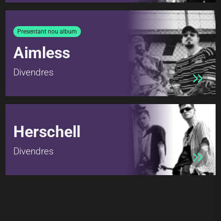
Presentant nou album
Aimless
Divendres
Herschell
Divendres