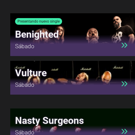
Presentando nuevo single
Benighted
Sábado
Vulture
Sábado
Nasty Surgeons
Sábado