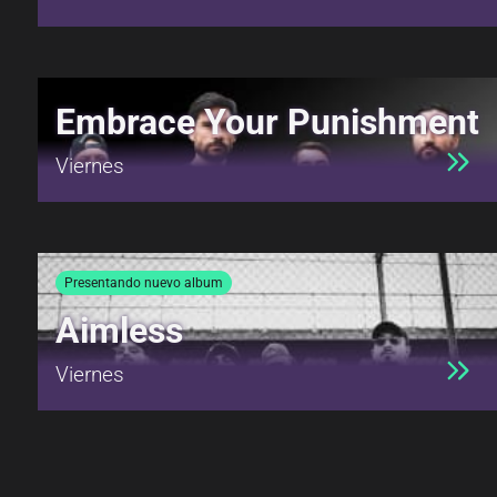
Embrace Your Punishment
Viernes
Presentando nuevo album
Aimless
Viernes