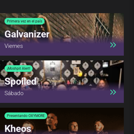
Primera vez en el país
Galvanizer
Viernes
¡Moshpit Alert!
Spoiled
Sábado
Presentando OXYMORE
Kheos